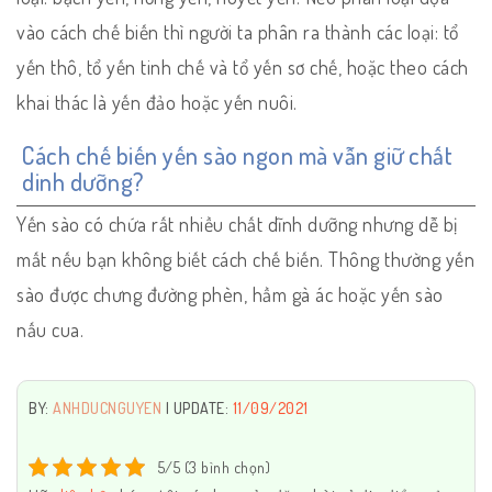
vào cách chế biến thì người ta phân ra thành các loại: tổ
yến thô, tổ yến tinh chế và tổ yến sơ chế, hoặc theo cách
khai thác là yến đảo hoặc yến nuôi.
Cách chế biến yến sào ngon mà vẫn giữ chất
dinh dưỡng?
Yến sào có chứa rất nhiều chất dĩnh dưỡng nhưng dễ bị
mất nếu bạn không biết cách chế biến. Thông thường yến
sào được chưng đường phèn, hầm gà ác hoặc yến sào
nấu cua.
BY:
ANHDUCNGUYEN
| UPDATE:
11/09/2021
5/5 (3 bình chọn)