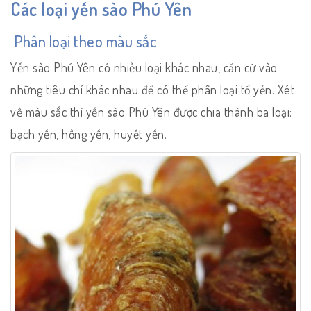
Các loại yến sào Phú Yên
Phân loại theo màu sắc
Yến sào Phú Yên có nhiều loại khác nhau, căn cứ vào
những tiêu chí khác nhau để có thể phân loại tổ yến. Xét
về màu sắc thì yến sào Phú Yên được chia thành ba loại:
bạch yến, hồng yến, huyết yến.