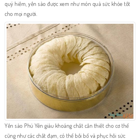
quý hiếm, yến sào được xem như món quà sức khỏe tốt
cho mọi người.
Yến sào Phú Yên giàu khoáng chất cần thiết cho cơ thể
cũng như các chất đạm, có thể bồi bổ và phục hồi sức