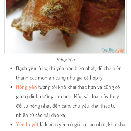
Hồng Yến
Bạch yến
là loại tổ yến phổ biến nhất, dễ chế biến
thành các món ăn cũng như giá cả hợp lý.
Hồng yến
tương tối khó khai thác hơn và cũng có
giá trị dinh dưỡng cao hơn. Màu sắc loại này thay
đổi từ hồng nhạt đến cam, chủ yếu khai thác tự
nhiên từ các hải đảo xa,
Yến huyết
là loại tổ yến có giá trị cao nhất, khó khai