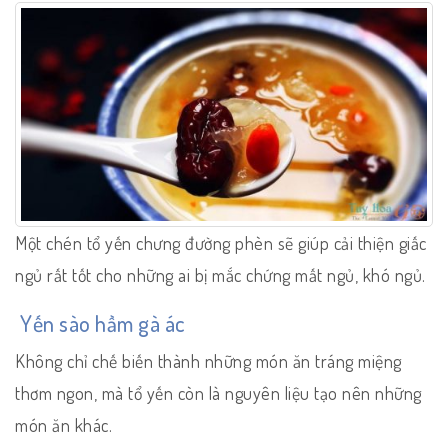
Một chén tổ yến chưng đường phèn sẽ giúp cải thiện giấc
ngủ rất tốt cho những ai bị mắc chứng mất ngủ, khó ngủ.
Yến sào hầm gà ác
Không chỉ chế biến thành những món ăn tráng miệng
thơm ngon, mà tổ yến còn là nguyên liệu tạo nên những
món ăn khác.