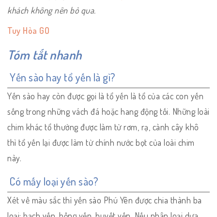
khách không nên bỏ qua.
Tuy Hòa GO
Tóm tắt nhanh
Yến sào hay tổ yến là gì?
Yến sào hay còn được gọi là tổ yến là tổ của các con yến
sống trong những vách đá hoặc hang động tối. Những loài
chim khác tổ thường được làm từ rơm, rạ, cành cây khô
thì tổ yến lại được làm từ chính nước bọt của loài chim
này.
Có mấy loại yến sào?
Xét về màu sắc thì yến sào Phú Yên được chia thành ba
loại: bạch yến, hồng yến, huyết yến. Nếu phân loại dựa