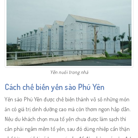
Yến nuôi trong nhà
Cách chế biến yến sào Phú Yên
Yến sào Phú Yên được chế biến thành vô số những món
ăn có giá trị dinh dưỡng cao mà còn thơm ngon hấp dẫn.
Nếu du khách chọn mua tổ yến chưa được làm sạch thì
cần phải ngâm mềm tổ yến, sau đó dùng nhiếp cẩn thận