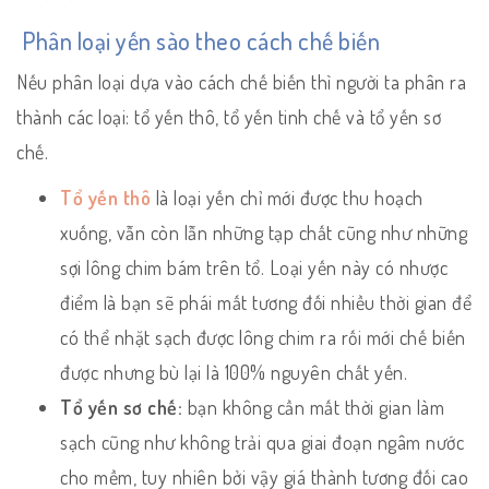
Phân loại yến sào theo cách chế biến
Nếu phân loại dựa vào cách chế biến thì người ta phân ra
thành các loại: tổ yến thô, tổ yến tinh chế và tổ yến sơ
chế.
Tổ yến thô
là loại yến chỉ mới được thu hoạch
xuống, vẫn còn lẫn những tạp chất cũng như những
sợi lông chim bám trên tổ. Loại yến này có nhược
điểm là bạn sẽ phái mất tương đối nhiều thời gian để
có thể nhặt sạch được lông chim ra rối mới chế biến
được nhưng bù lại là 100% nguyên chất yến.
Tổ yến sơ chế:
bạn không cần mất thời gian làm
sạch cũng như không trải qua giai đoạn ngâm nước
cho mềm, tuy nhiên bởi vậy giá thành tương đối cao