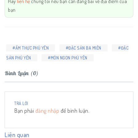
Hãy
liên hệ
chúng tôi nếu bạn cần đăng bài về địa điểm của
bạn
#ẨM THỰC PHÚ YÊN
#ĐẶC SẢN BA MIỀN
#ĐẶC
SẢN PHÚ YÊN
#MÓN NGON PHÚ YÊN
Bình Luận (0)
TRẢ LỜI
Bạn phải
đăng nhập
để bình luận.
Liên quan