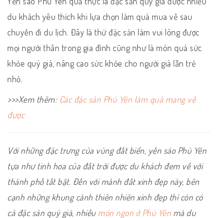
Yến sào Phú Yên quả thực là đặc sản quý giá được nhiều
du khách yêu thích khi lựa chọn làm quà mua về sau
chuyến đi du lịch. Đây là thứ đặc sản làm vui lòng được
mọi người thân trong gia đình cũng như là món quá sức
khỏe quý giá, nâng cao sức khỏe cho người già lẫn trẻ
nhỏ.
>>>Xem thêm:
Các đặc sản Phú Yên làm quà mang về
được
Với những đặc trưng của vùng đất biển, yến sào Phú Yên
tựa như tinh hoa của đất trời được du khách đem về với
thành phố tất bật. Đến với mảnh đất xinh đẹp này, bên
cạnh những khung cảnh thiên nhiên xinh đẹp thì còn có
cả đặc sản quý giá, nhiều
món ngon ở Phú Yên
mà du