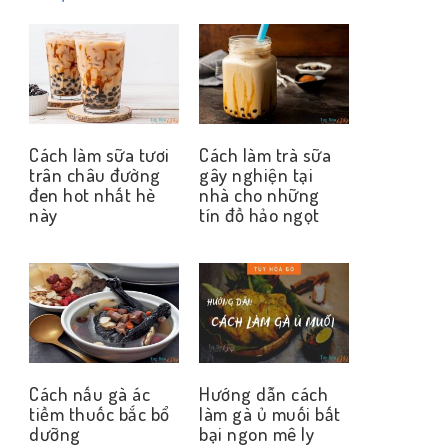
Cách làm sữa tươi
Cách làm trà sữa
trân châu đường
gây nghiện tại
đen hot nhất hè
nhà cho những
này
tín đồ hảo ngọt
Cách nấu gà ác
Hướng dẫn cách
tiềm thuốc bắc bổ
làm gà ủ muối bất
dưỡng
bại ngon mê ly