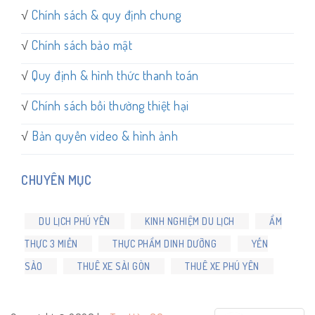
√
Chính sách & quy định chung
√
Chính sách bảo mật
√
Quy định & hình thức thanh toán
√
Chính sách bồi thường thiệt hại
√
Bản quyền video & hình ảnh
CHUYÊN MỤC
DU LỊCH PHÚ YÊN
KINH NGHIỆM DU LỊCH
ẨM
THỰC 3 MIỀN
THỰC PHẨM DINH DƯỠNG
YẾN
SÀO
THUÊ XE SÀI GÒN
THUÊ XE PHÚ YÊN