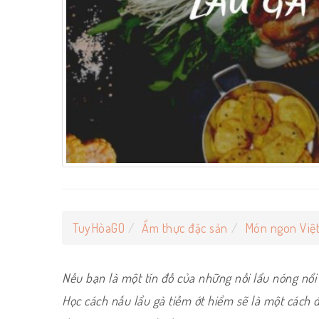
TuyHòaGO
Ẩm thực đặc sản
Món ngon Việ
Nếu bạn là một tín đồ của những nồi lẩu nóng nổi
Học cách nấu lẩu gà tiềm ớt hiểm sẽ là một cách 