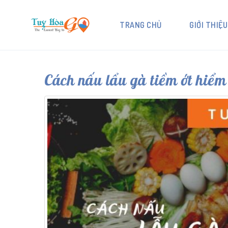
TRANG CHỦ
GIỚI THIỆU
Cách nấu lẩu gà tiềm ớt hiể