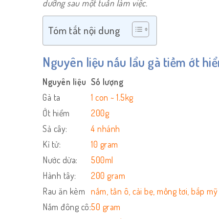
dưỡng sau một tuần làm việc.
Tóm tắt nội dung
Nguyên liệu nấu lẩu gà tiềm ớt hi
Nguyên liệu
Số lượng
Gà ta
1 con ~ 1.5kg
Ớt hiểm
200g
Sả cây:
4 nhánh
Kỉ tử:
10 gram
Nước dừa:
500ml
Hành tây:
200 gram
Rau ăn kèm
nấm, tần ô, cải bẹ, mồng tơi, bắp mỹ
Nấm đông cô:
50 gram