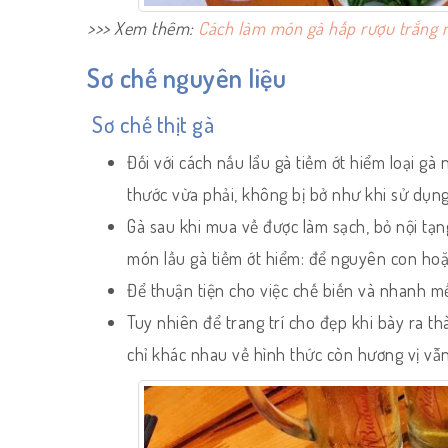
>>> Xem thêm:
Cách làm món gà hấp rượu trắng 
Sơ chế nguyên liệu
Sơ chế thịt gà
Đối với cách nấu lẩu gà tiềm ớt hiểm loại gà 
thước vừa phải, không bị bở như khi sử dụn
Gà sau khi mua về được làm sạch, bỏ nội tạn
món lầu gà tiềm ớt hiểm: để nguyên con hoặ
Để thuận tiện cho việc chế biến và nhanh m
Tuy nhiên để trang trí cho đẹp khi bày ra t
chỉ khác nhau về hình thức còn hương vị vẫ