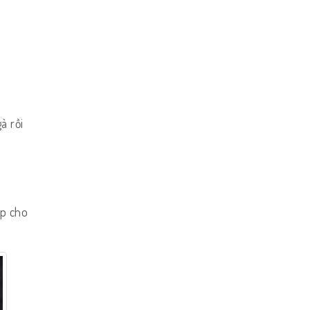
à rồi
úp cho