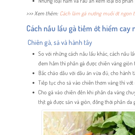
Những loại nấm và rau ăn kèm loại bỏ phần g
>>> Xem thêm:
Cách làm gà nướng muối ớt ngon t
Cách nấu lẩu gà tiềm ớt hiểm cay
Chiên gà, sả và hành tây
So với những cách nấu lẩu khác, cách nấu lẩu
đem hầm thì phần gà được chiên vàng giòn 
Bắc chảo dầu với dầu ăn vừa đủ, cho hành tâ
Tiếp tục cho sả vào chiên thơm vàng thì vớt 
Cho gà vào chiên đến khi phần da vàng chuy
thịt gà được săn và giòn, đồng thời phần da 