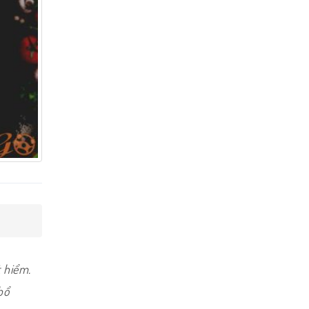
 hiểm.
bổ