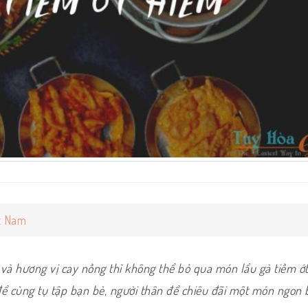
t Nam
 và hương vị cay nồng thì không thể bỏ qua món lẩu gà tiềm ớt
để cùng tụ tập bạn bè, người thân để chiêu đãi một món ngon 