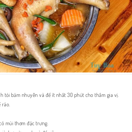
h tỏi băm nhuyễn và để ít nhất 30 phút cho thấm gia vị.
 ráo.
 có mùi thơm đặc trưng.