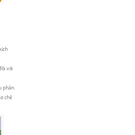
kích
ối với
u phần.
sơ chế