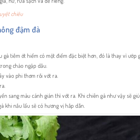
ià, hư, rửa sạch và để riêng.
uyệt chiêu
 nồng đậm đà
 gà tiềm ớt hiểm có một điểm đặc biệt hơn, đó là thay vì ướp g
trong chảo ngập dầu.
y vào phi thơm rồi vớt ra.
ra.
ển sang màu cánh gián thì vớt ra. Khi chiên gà như vậy sẽ gi
gà khi nấu lẩu sẽ có hương vị hấp dẫn.