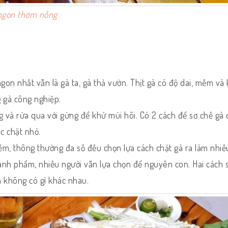
ngon thơm nồng
ngon nhất vẫn là gà ta, gà thả vườn. Thịt gà có độ dai, mềm và 
g gà công nghiệp.
g và rửa qua với gừng để khử mùi hôi. Có 2 cách để sơ chế gà đ
c chặt nhỏ.
ềm, thông thường đa số đều chọn lựa cách chặt gà ra làm nhiề
hành phẩm, nhiều người vẫn lựa chọn để nguyên con. Hai cách 
n không có gì khác nhau.