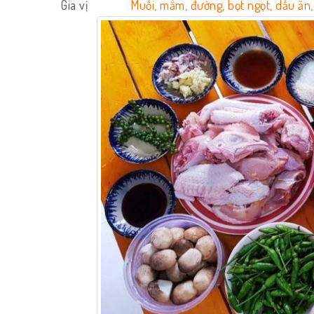
Gia vị
Muối, mắm, đường, bọt ngọt, dầu ăn