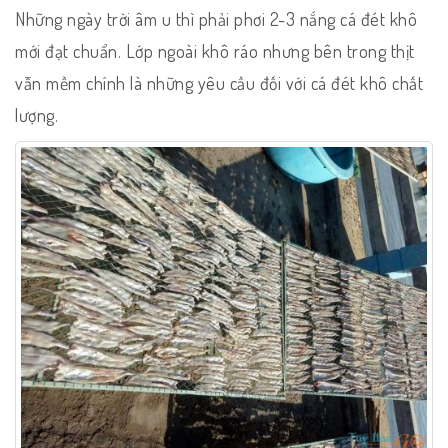
Những ngày trời âm u thì phải phơi 2-3 nắng cá đét khô
mới đạt chuẩn. Lớp ngoài khô ráo nhưng bên trong thịt
vẫn mềm chính là những yêu cầu đối với cá đét khô chất
lượng.