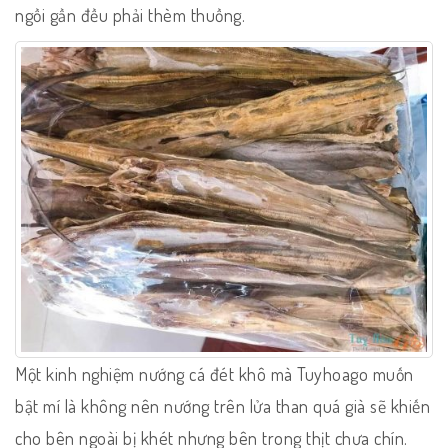
ngồi gần đều phải thèm thuồng.
Một kinh nghiệm nướng cá đét khô mà Tuyhoago muốn
bật mí là không nên nướng trên lửa than quá già sẽ khiến
cho bên ngoài bị khét nhưng bên trong thịt chưa chín.