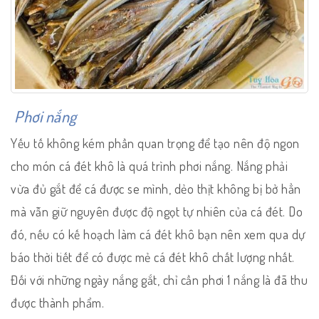
Phơi nắng
Yếu tố không kém phần quan trọng để tạo nên độ ngon
cho món cá đét khô là quá trình phơi nắng. Nắng phải
vừa đủ gắt để cá được se mình, dẻo thịt không bị bở hẳn
mà vẫn giữ nguyên được độ ngọt tự nhiên của cá đét. Do
đó, nếu có kế hoạch làm cá đét khô bạn nên xem qua dự
báo thời tiết để có được mẻ cá đét khô chất lượng nhất.
Đối với những ngày nắng gắt, chỉ cần phơi 1 nắng là đã thu
được thành phẩm.