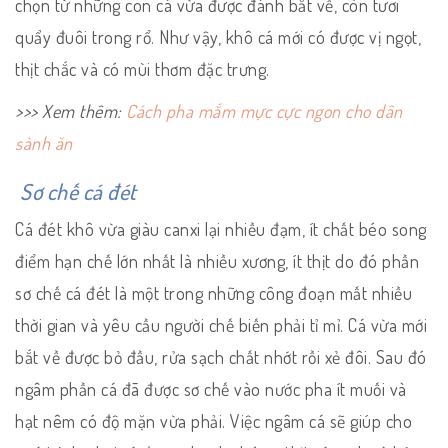
chọn từ những con cá vừa được đánh bắt về, còn tươi
quẩy đuôi trong rổ. Như vậy, khô cá mới có được vị ngọt,
thịt chắc và có mùi thơm đặc trưng.
>>> Xem thêm:
Cách pha mắm mực cực ngon cho dân
sành ăn
Sơ chế cá đét
Cá đét khô vừa giàu canxi lại nhiều đạm, ít chất béo song
điểm hạn chế lớn nhất là nhiều xương, ít thịt do đó phần
sơ chế cá đét là một trong những công đoạn mất nhiều
thời gian và yêu cầu người chế biến phải tỉ mỉ. Cá vừa mới
bắt về được bỏ đầu, rửa sạch chất nhớt rồi xẻ đôi. Sau đó
ngâm phần cá đã được sơ chế vào nước pha ít muối và
hạt nêm có độ mặn vừa phải. Việc ngâm cá sẽ giúp cho