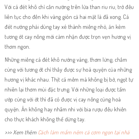
Với cá đét khô chỉ cần nướng trên lửa than riu riu, trở đều
liên tục cho đến khi vàng giòn cả hai mặt là đã xong. Cá
đét nướng phải dùng tay xé thành miếng nhỏ, ăn kèm
tương ớt cay nồng mới cảm nhận được trọn vẹn hương vị
thơm ngon.
Những miếng cá đét khô nướng vàng, thơm lừng, chấm
cùng với tương ớt chỉ thấy được sự hoà quyện của những
hương vị khác nhau. Thịt cá mềm mà không bị bở, ngọt tự
nhiên lại thơm mùi đặc trưng. Với những loại được tẩm
ướp cùng với ớt thì đã có được vị cay nồng cùng hoà
quyện. Ăn không hay nhâm nhi với bia rượu đều khiến
cho thực khách không thể dừng tay.
>>> Xem thêm
Cách làm mắm nêm cá cơm ngon tại nhà