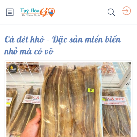
Cá đét khô – Đặc sản miền biển
nhỏ mà có võ