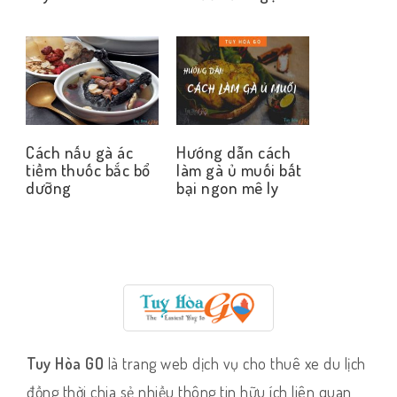
Cách nấu gà ác
Hướng dẫn cách
tiềm thuốc bắc bổ
làm gà ủ muối bất
dưỡng
bại ngon mê ly
Tuy Hòa GO
là trang web dịch vụ cho thuê xe du lịch
đồng thời chia sẻ nhiều thông tin hữu ích liên quan