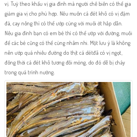
vị. Tuỳ theo khẩu vị gia đình mà người chế biến có thể gia
giảm gia vị cho phù hợp. Nếu muốn cá đét khô có vị đậm
đà, cay nồng thì có thể ướp cùng với muối ớt hấp dẫn.
Nếu gia đình bạn có em bé thì có thể ướp với đường, muối
để các bé cũng có thể cùng nhâm nhi. Một lưu ý là không
nên ướp quá nhiều đường do thịt cá détđã có vị ngọt,
đồng thời cá đét khô tương đối mỏng, do đó dễ bị cháy
trong quá trình nướng.