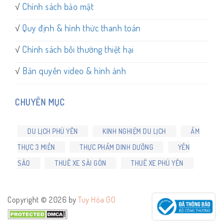
√
Chính sách bảo mật
√
Quy định & hình thức thanh toán
√
Chính sách bồi thường thiệt hại
√
Bản quyền video & hình ảnh
CHUYÊN MỤC
DU LỊCH PHÚ YÊN
KINH NGHIỆM DU LỊCH
ẨM
THỰC 3 MIỀN
THỰC PHẨM DINH DƯỠNG
YẾN
SÀO
THUÊ XE SÀI GÒN
THUÊ XE PHÚ YÊN
Copyright © 2026 by
Tuy Hòa GO