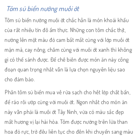
Tôm sú biển nướng muối ớt
Tôm sú biển nướng muối ớt chắc hẳn là món khoái khẩu
của rất nhiều tín đồ ẩm thực. Những con tôm chắc thịt,
nướng lên một màu đỏ cam bắt mắt cùng với lớp muối ớt
mặn mà, cay nồng, chấm cùng với muối ớt xanh thì không
gì có thể sánh được. Để chế biến được món ăn này công
đoạn quan trọng nhất vẫn là lựa chọn nguyên liệu sao
cho đảm bảo.
Phần tôm sú biển mua về rửa sạch cho hết lớp chất bẩn,
để ráo rồi ướp cùng với muối ớt. Ngon nhất cho món ăn
này vẫn phải là muối ớt Tây Ninh, vừa có màu sắc đẹp
mắt hương vị lại hài hòa. Tôm được nướng trên lửa than
hoa đỏ rực, trở đều liên tục cho đến khi chuyển sang màu