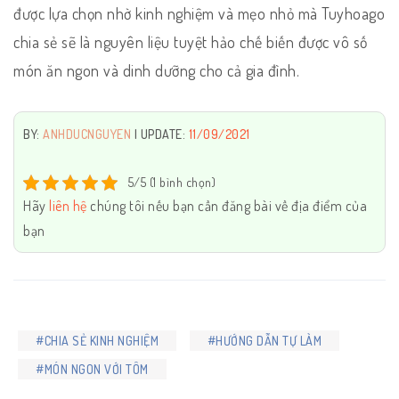
được lựa chọn nhờ kinh nghiệm và mẹo nhỏ mà Tuyhoago
chia sẻ sẽ là nguyên liệu tuyệt hảo chế biến được vô số
món ăn ngon và dinh dưỡng cho cả gia đình.
BY:
ANHDUCNGUYEN
| UPDATE:
11/09/2021
5/5 (1 bình chọn)
Hãy
liên hệ
chúng tôi nếu bạn cần đăng bài về địa điểm của
bạn
#CHIA SẺ KINH NGHIỆM
#HƯỚNG DẪN TỰ LÀM
#MÓN NGON VỚI TÔM