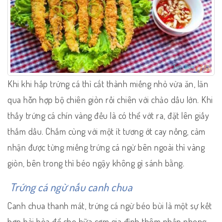
Khi khi hấp trứng cá thì cắt thành miếng nhỏ vừa ăn, lăn
qua hỗn hợp bộ chiên giòn rồi chiên với chảo dầu lớn. Khi
thấy trứng cá chín vàng đều là có thể vớt ra, đặt lên giấy
thấm dầu. Chấm cùng với một ít tương ớt cay nồng, cảm
nhận được từng miếng trứng cá ngừ bên ngoài thì vàng
giòn, bên trong thì béo ngậy không gì sánh bằng.
Trứng cá ngừ nấu canh chua
Canh chua thanh mát, trứng cá ngừ béo bùi là một sự kết
hợp hài hòa để cho bữa cơm gia đình thêm phần phong