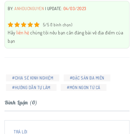
BY:
ANHDUCNGUYEN
| UPDATE:
04/03/2023
5/5 (1 bình chọn)
Hãy
liên hệ
chúng tôi nếu bạn cần đăng bài về địa điểm của
bạn
#CHIA SẺ KINH NGHIỆM
#ĐẶC SẢN BA MIỀN
#HƯỚNG DẪN TỰ LÀM
#MÓN NGON TỪ CÁ
Bình Luận (0)
TRẢ LỜI