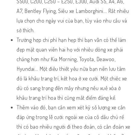
S500, C200, C250 – E250, E300, Audi S5, A4, A6,
A7, Bentley Flying, Siêu xe Lamborghini… Rất nhiều
lựa chọn cho ngày vui của bạn, tùy vào nhu cầu và
sở thích.
Trường hợp chi phí hạn hẹp thì bạn vẫn có thể làm
đẹp mặt quan viên hai họ với nhiều dòng xe phải
chăng hơn như Kia Morning, Toyota, Deawoo,
Hyundai… Một điều thiết yếu nữa bạn nên lưu tâm
đó là khâu trang trí, kết hoa ở xe cưới. Một chiếc xe
dù có sang trọng đến mấy nhưng nếu xuề xòa ở
khâu trang trí hoa thì cũng mất điểm đáng kể.
Thêm vào đó, bạn cần xem xét kỹ số lượng xe cần
đáp ứng trong lễ cưới: ngoài xe của cô dâu chú rể
thì có bao nhiêu người đi theo đoàn, có cần đoàn xe