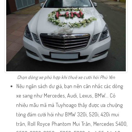
Chọn dòng xe phù hợp khi thuê xe cưới hỏi Phú Yên
Nếu ngân sách dư giả, bạn nên cân nhắc các dòng
xe sang như Mercedes, Audi, Lexus, BMW… Có
nhiều mẫu mã mà Tuyhoago thấy được ưa chuộng
tỏng đám cưới hỏi như BMW 320i, 520i, 420i mui
trần, Roll Royce Phantom Mui Trần, Mercedes S400,