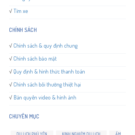
√
Tìm xe
CHÍNH SÁCH
√
Chính sách & quy định chung
√
Chính sách bảo mật
√
Quy định & hình thức thanh toán
√
Chính sách bồi thường thiệt hại
√
Bản quyền video & hình ảnh
CHUYÊN MỤC
DU LỊCH PHÚ YÊN
KINH NGHIỆM DU LỊCH
ẨM