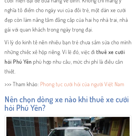
cưới’ hiện đại để đưa nàng về dinh. Không chỉ mang ý
nghĩa tô điểm cho ngày vui của đôi trẻ, một dàn xe cưới
đẹp còn làm nâng tầm đẳng cấp của hai họ nhà trai, nhà
gái với quan khách trong ngày trọng đại.
Vì lý do kinh tế nên nhiều bạn trẻ chưa sắm sửa cho mình
những chiếc xế hộp riêng. Vì lẽ đó, việc đi
thuê xe cưới
hỏi Phú Yên
phù hợp nhu cầu, mức chi phí là điều cần
thiết.
>>> Tham khảo:
Phong tục cưới hỏi của người Việt Nam
Nên chọn dòng xe nào khi thuê xe cưới
hỏi Phú Yên?