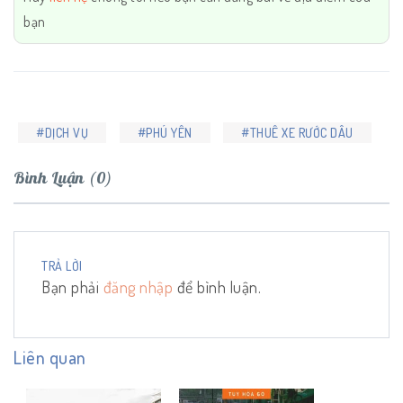
bạn
#DỊCH VỤ
#PHÚ YÊN
#THUÊ XE RƯỚC DÂU
Bình Luận (0)
TRẢ LỜI
Bạn phải
đăng nhập
để bình luận.
Liên quan