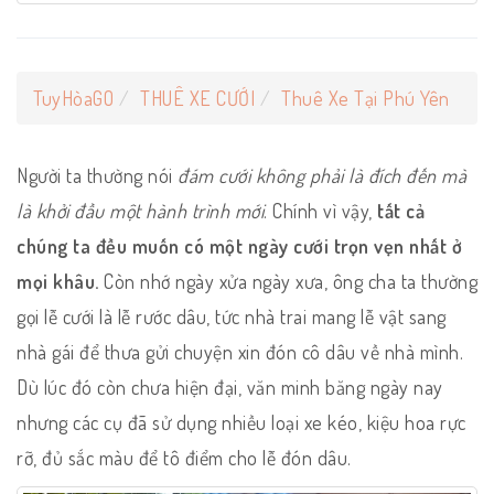
TuyHòaGO
THUÊ XE CƯỚI
Thuê Xe Tại Phú Yên
Người ta thường nói
đám cưới không phải là đích đến mà
là khởi đầu một hành trình mới
. Chính vì vậy,
tất cả
chúng ta đều muốn có một ngày cưới trọn vẹn nhất ở
mọi khâu.
Còn nhớ ngày xửa ngày xưa, ông cha ta thường
gọi lễ cưới là lễ rước dâu, tức nhà trai mang lễ vật sang
nhà gái để thưa gửi chuyện xin đón cô dâu về nhà mình.
Dù lúc đó còn chưa hiện đại, văn minh băng ngày nay
nhưng các cụ đã sử dụng nhiều loại xe kéo, kiệu hoa rực
rỡ, đủ sắc màu để tô điểm cho lễ đón dâu.