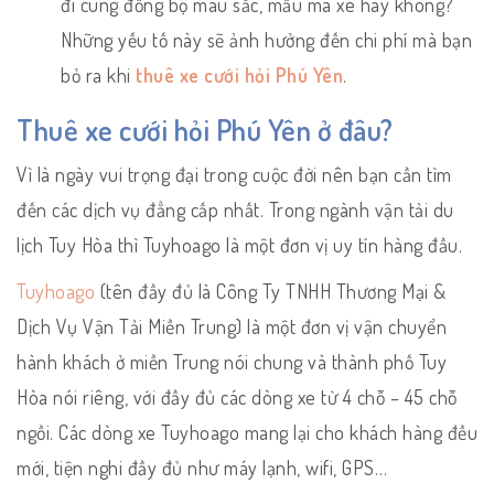
đi cùng đồng bộ màu sắc, mẫu mã xe hay không?
Những yếu tố này sẽ ảnh hưởng đến chi phí mà bạn
bỏ ra khi
thuê xe cưới hỏi Phú Yên
.
Thuê xe cưới hỏi Phú Yên ở đâu?
Vì là ngày vui trọng đại trong cuộc đời nên bạn cần tìm
đến các dịch vụ đẳng cấp nhất. Trong ngành vận tải du
lịch Tuy Hòa thì Tuyhoago là một đơn vị uy tín hàng đầu.
Tuyhoago
(tên đầy đủ là Công Ty TNHH Thương Mại &
Dịch Vụ Vận Tải Miền Trung) là một đơn vị vận chuyển
hành khách ở miền Trung nói chung và thành phố Tuy
Hòa nói riêng, với đầy đủ các dòng xe từ 4 chỗ – 45 chỗ
ngồi. Các dòng xe Tuyhoago mang lại cho khách hàng đều
mới, tiện nghi đầy đủ như máy lạnh, wifi, GPS…