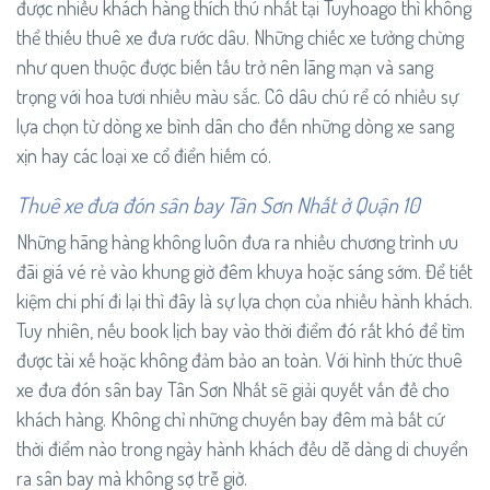
được nhiều khách hàng thích thú nhất tại Tuyhoago thì không
thể thiếu thuê xe đưa rước dâu. Những chiếc xe tưởng chừng
như quen thuộc được biến tấu trở nên lãng mạn và sang
trọng với hoa tươi nhiều màu sắc. Cô dâu chú rể có nhiều sự
lựa chọn từ dòng xe bình dân cho đến những dòng xe sang
xịn hay các loại xe cổ điển hiếm có.
Thuê xe đưa đón sân bay Tân Sơn Nhất ở Quận 10
Những hãng hàng không luôn đưa ra nhiều chương trình ưu
đãi giá vé rẻ vào khung giờ đêm khuya hoặc sáng sớm. Để tiết
kiệm chi phí đi lại thì đây là sự lựa chọn của nhiều hành khách.
Tuy nhiên, nếu book lịch bay vào thời điểm đó rất khó để tìm
được tài xế hoặc không đảm bảo an toàn. Với hình thức thuê
xe đưa đón sân bay Tân Sơn Nhất sẽ giải quyết vấn đề cho
khách hàng. Không chỉ những chuyến bay đêm mà bất cứ
thời điểm nào trong ngày hành khách đều dễ dàng di chuyển
ra sân bay mà không sợ trễ giờ.