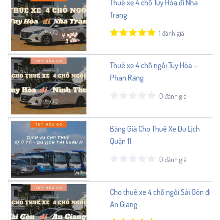
Thuê xe 4 chỗ Tuy Hòa đi Nha
Trang
1 đánh giá
Thuê xe 4 chỗ ngồi Tuy Hòa –
Phan Rang
0 đánh giá
Bảng Giá Cho Thuê Xe Du Lịch
Quận 11
0 đánh giá
Cho thuê xe 4 chỗ ngồi Sài Gòn đi
An Giang