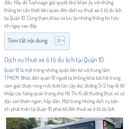
đâu. Hãy để Tuyhoago giải quyết khó khăn ấy với những
thông tin cần thiết liên quan đến dịch vụ thuê xe ô tô du lịch
tại Quận 10. Cùng tham khảo và lưu lại những thông tin hữu
ích ngay sau đây.
Tóm tắt nội dung
Dịch vụ thuê xe ô tô du lịch tại Quận 10
Quận 10
là một trong những quận liền kề với trung tâm
TPHCM. Nhắc đến quận 10 người ta không khỏi bồi hồi trong
cảm giác được rong ruổi dưới tán cây dọc đường 3/2 hay lê lết
khắp các hàng quán trong chợ Hồ Thị Kỉ để thưởng thức vô số
đặc sản thơm ngon, hấp dẫn. Một trong những dịch vụ tiện
ích phát triển tại Quận 10 phải kể đến thuê xe ô tô du lịch.