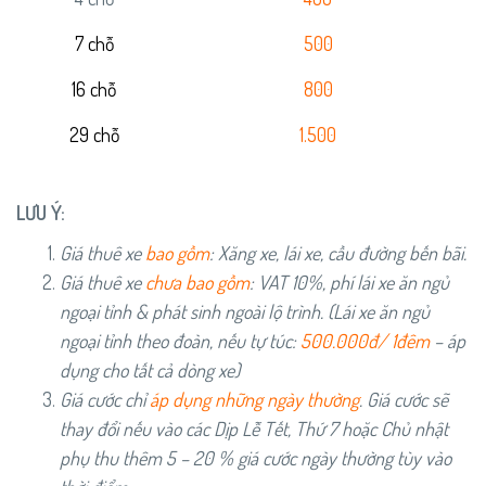
7 chỗ
500
16 chỗ
800
29 chỗ
1.500
LƯU Ý:
Giá thuê xe
bao gồm
: Xăng xe, lái xe, cầu đường bến bãi.
Giá thuê xe
chưa bao gồm
: VAT 10%, phí lái xe ăn ngủ
ngoại tỉnh & phát sinh ngoài lộ trình. (Lái xe ăn ngủ
ngoại tỉnh theo đoàn, nếu tự túc:
5
00.000đ/ 1đêm
– áp
dụng cho tất cả dòng xe)
Giá cước chỉ
áp dụng những ngày thường
. Giá cước sẽ
thay đổi nếu vào các Dịp Lễ Tết, Thứ 7 hoặc Chủ nhật
phụ thu thêm 5 – 20 % giá cước ngày thường tùy vào