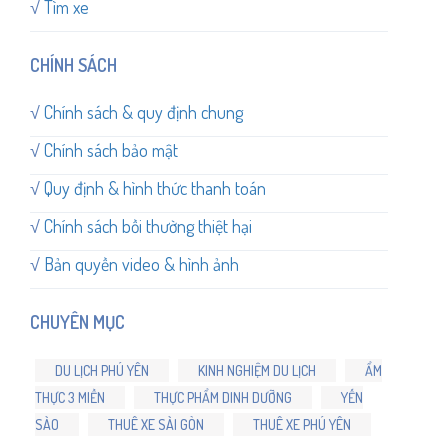
√
Tìm xe
CHÍNH SÁCH
√
Chính sách & quy định chung
√
Chính sách bảo mật
√
Quy định & hình thức thanh toán
√
Chính sách bồi thường thiệt hại
√
Bản quyền video & hình ảnh
CHUYÊN MỤC
DU LỊCH PHÚ YÊN
KINH NGHIỆM DU LỊCH
ẨM
THỰC 3 MIỀN
THỰC PHẨM DINH DƯỠNG
YẾN
SÀO
THUÊ XE SÀI GÒN
THUÊ XE PHÚ YÊN