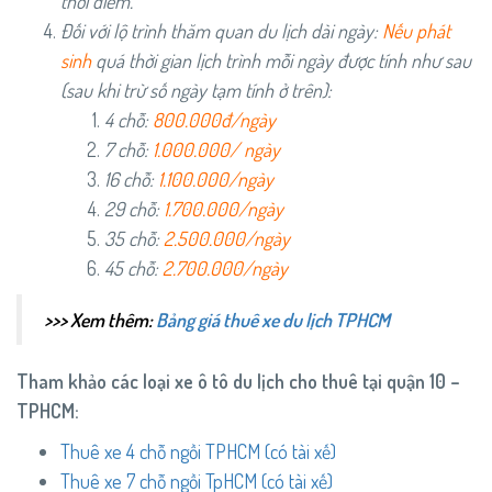
thời điểm.
Đối với lộ trình thăm quan du lịch dài ngày:
Nếu phát
sinh
quá thời gian lịch trình mỗi ngày được tính như sau
(sau khi trừ số ngày tạm tính ở trên):
4 chỗ:
8
00.000đ/ngày
7 chỗ:
1.0
00.000/ ngày
16 chỗ:
1.1
00.000/ngày
29 chỗ:
1.700.000/ngày
35 chỗ:
2.500.000/ngày
45 chỗ:
2.700.000/ngày
>>> Xem thêm:
Bảng giá thuê xe du lịch TPHCM
Tham khảo các loại xe ô tô du lịch cho thuê tại quận 10 –
TPHCM:
Thuê xe 4 chỗ ngồi TPHCM (có tài xế)
Thuê xe 7 chỗ ngồi TpHCM (có tài xế)