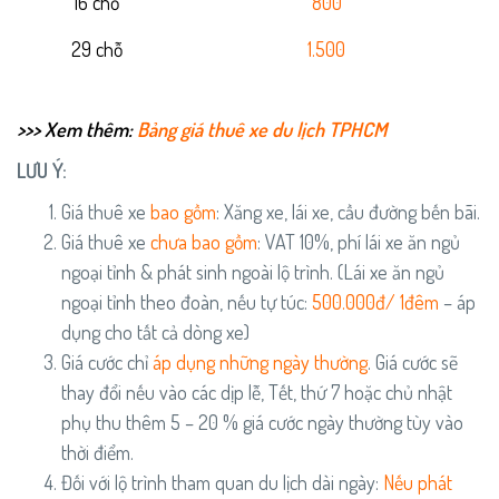
16 chỗ
800
29 chỗ
1.500
>>> Xem thêm:
Bảng giá thuê xe du lịch TPHCM
LƯU Ý:
Giá thuê xe
bao gồm
: Xăng xe, lái xe, cầu đường bến bãi.
Giá thuê xe
chưa bao gồm
: VAT 10%, phí lái xe ăn ngủ
ngoại tỉnh & phát sinh ngoài lộ trình. (Lái xe ăn ngủ
ngoại tỉnh theo đoàn, nếu tự túc:
5
00.000đ/ 1đêm
– áp
dụng cho tất cả dòng xe)
Giá cước chỉ
áp dụng những ngày thường
. Giá cước sẽ
thay đổi nếu vào các dịp lễ, Tết, thứ 7 hoặc chủ nhật
phụ thu thêm 5 – 20 % giá cước ngày thường tùy vào
thời điểm.
Đối với lộ trình tham quan du lịch dài ngày:
Nếu phát