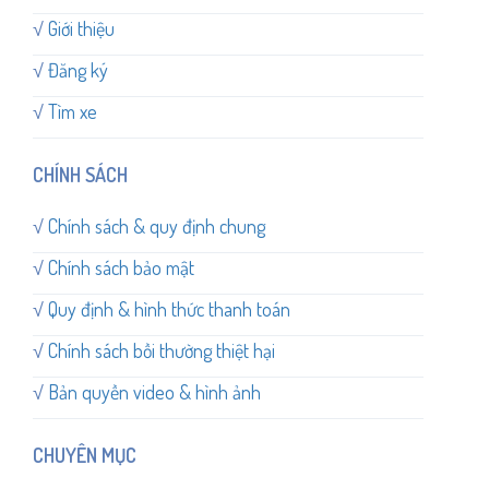
√
Giới thiệu
√
Đăng ký
√
Tìm xe
CHÍNH SÁCH
√
Chính sách & quy định chung
√
Chính sách bảo mật
√
Quy định & hình thức thanh toán
√
Chính sách bồi thường thiệt hại
√
Bản quyền video & hình ảnh
CHUYÊN MỤC