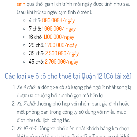
sinh
quá thời gian lịch trình mỗi ngày được tính như sau
(sau khi trừ số ngày tạm tính ở trên):
4 chỗ:
8
00.000đ/ngày
7 chỗ:
1.0
00.000/ ngày
16 chỗ:
1.1
00.000/ngày
29 chỗ:
1.700.000/ngày
35 chỗ:
2.500.000/ngày
45 chỗ:
2.700.000/ngày
Các loại xe ô tô cho thuê tại Quận 12 (Có tài xế)
Xe 4 chỗ:
là dòng xe có số lượng ghế ngồi ít nhất song lại
được ưa chuộng bởi sự nhỏ gọn mà tiện lợi.
Xe 7 chỗ:
thường phù hợp với nhóm bạn, gia đình hoặc
một phòng ban trong công ty sử dụng với nhiều mục
đích như du lịch, công tác.
Xe 16 chỗ:
Dòng xe phổ biến nhất khách hàng lựa chọn
khi thuê xe ô tô du lịch tại Quận 12 ở Tuyhoago phải kể