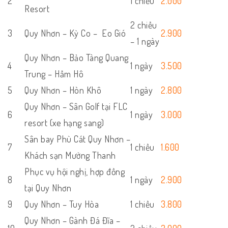
2
1 chiều
2.000
Resort
2 chiều
3
Quy Nhơn – Kỳ Co – Eo Gió
2.900
– 1 ngày
Quy Nhơn – Bảo Tàng Quang
4
1 ngày
3.500
Trung – Hầm Hô
5
Quy Nhơn – Hòn Khô
1 ngày
2.800
Quy Nhơn – Sân Golf tại FLC
6
1 ngày
3.000
resort (xe hạng sang)
Sân bay Phù Cát Quy Nhơn –
7
1 chiều
1.600
Khách sạn Mường Thanh
Phục vụ hội nghị, hợp đồng
8
1 ngày
2.900
tại Quy Nhơn
9
Quy Nhơn – Tuy Hòa
1 chiều
3.800
Quy Nhơn – Gành Đá Đĩa –