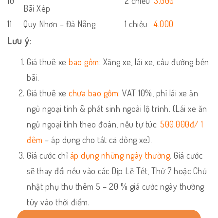
10
2 chiều
3.000
Bãi Xép
11
Quy Nhơn – Đà Nẵng
1 chiều
4.000
Lưu ý
:
Giá thuê xe
bao gồm
: Xăng xe, lái xe, cầu đường bến
bãi.
Giá thuê xe
chưa bao gồm
: VAT 10%, phí lái xe ăn
ngủ ngoại tỉnh & phát sinh ngoài lộ trình. (Lái xe ăn
ngủ ngoại tỉnh theo đoàn, nếu tự túc:
500.000đ/ 1
đêm
– áp dụng cho tất cả dòng xe).
Giá cước chỉ
áp dụng những ngày thường
. Giá cước
sẽ thay đổi nếu vào các Dịp Lễ Tết, Thứ 7 hoặc Chủ
nhật phụ thu thêm 5 – 20 % giá cước ngày thường
tùy vào thời điểm.