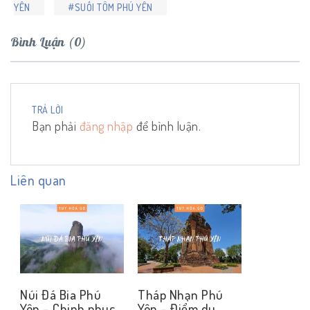
YÊN
#SUỐI TÔM PHÚ YÊN
Bình Luận (0)
TRẢ LỜI
Bạn phải
đăng nhập
để bình luận.
Liên quan
Núi Đá Bia Phú
Tháp Nhạn Phú
Yên – Chinh phục
Yên – Điểm du