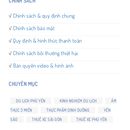
CHÍNH SÁCH
√
Chính sách & quy định chung
√
Chính sách bảo mật
√
Quy định & hình thức thanh toán
√
Chính sách bồi thường thiệt hại
√
Bản quyền video & hình ảnh
CHUYÊN MỤC
DU LỊCH PHÚ YÊN
KINH NGHIỆM DU LỊCH
ẨM
THỰC 3 MIỀN
THỰC PHẨM DINH DƯỠNG
YẾN
SÀO
THUÊ XE SÀI GÒN
THUÊ XE PHÚ YÊN