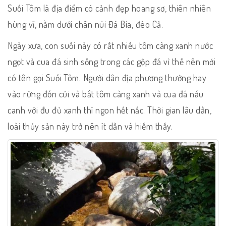
Suối Tôm là địa điểm có cảnh đẹp hoang sơ, thiên nhiên
hùng vĩ, nằm dưới chân núi Đá Bia, đèo Cả.
Ngày xưa, con suối này có rất nhiều tôm càng xanh nước
ngọt và cua đá sinh sống trong các gộp đá vì thế nên mới
có tên gọi Suối Tôm. Người dân địa phương thường hay
vào rừng đốn củi và bắt tôm càng xanh và cua đá nấu
canh với đu đủ xanh thì ngon hết nấc. Thời gian lâu dần,
loài thủy sản này trở nên ít dần và hiếm thấy.