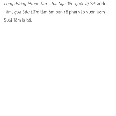
cung đường Phước Tân – Bãi Ngà
đến
quốc lộ 29
tại Hòa
Tâm,
qua Cầu Dâm
tầm 5m bạn rẽ phải vào vườn ươm
Suối Tôm là tới.