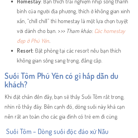
Homestay
: Bạn thích trải nghiệm nhịp sống thanh
bình của người địa phương, thích ở không gian xinh
xắn, “chill chill” thì homestay là một lựa chọn tuyệt
vời dành cho bạn. >
>> Tham khảo:
Các homestay
đẹp ở Phú Yên
.
Resort
: Đặt phòng tại các resort nếu bạn thích
không gian sống sang trọng, đẳng cấp.
Suối Tôm Phú Yên có gì hấp dẫn du
khách?
Khi đặt chân đến đây, bạn sẽ thấy Suối Tôm rất trong,
nhìn rõ thấy đáy. Bên cạnh đó, dòng suối này khá cạn
nên rất an toàn cho các gia đình có trẻ em đi cùng.
Suối Tôm – Dòng suối độc đáo xứ Nẫu