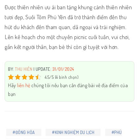
Được thiên nhiên ưu ái ban tặng khung cảnh thiên nhiên
tươi đẹp, Suối Tôm Phú Yên đã trở thành điểm đến thu
hút du khách đến tham quan, dã ngoại và trải nghiệm.
Lên kế hoạch cho một chuyến picnic cuối tuần, vui chơi,
gắn kết người thân, bạn bè thì còn gì tuyệt vời hơn.
BY:
THU HIỀN
| UPDATE:
31/01/2024
4.5/5 (4 bình chọn)
Hãy
liên hệ
chúng tôi nếu bạn cần đăng bài về địa điểm của
bạn
#ĐÔNG HÒA
#KINH NGHIỆM DU LỊCH
#PHÚ