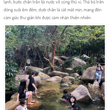
lạnh, bước chân trần lội nước vô cùng thú vị. Thả bộ trên
dòng suối êm đềm, dưới chân là cát mát mịn, mang đến
cảm giác thư giãn khi được cảm nhận thiên nhiên.