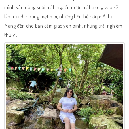
mình vào dòng suối mát, nguồn nước mát trong veo sẽ
làm dịu đi những mệt mỏi, những bộn bề nơi phố thị.
Mang đến cho bạn cảm giác yên bình, những trải nghiệm
thú vị.