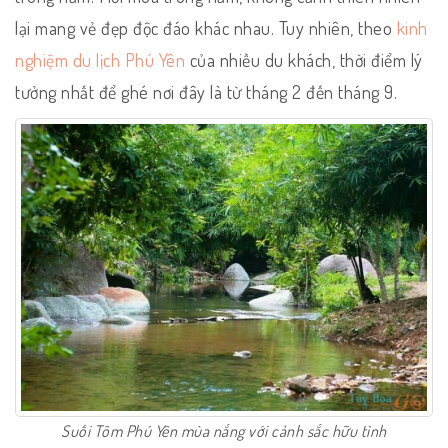
lại mang vẻ đẹp độc đáo khác nhau. Tuy nhiên, theo
kinh
nghiệm du lịch Phú Yên
của nhiều du khách, thời điểm lý
tưởng nhất để ghé nơi đây là từ tháng 2 đến tháng 9.
Suối Tôm Phú Yên mùa nắng với cảnh sắc hữu tình