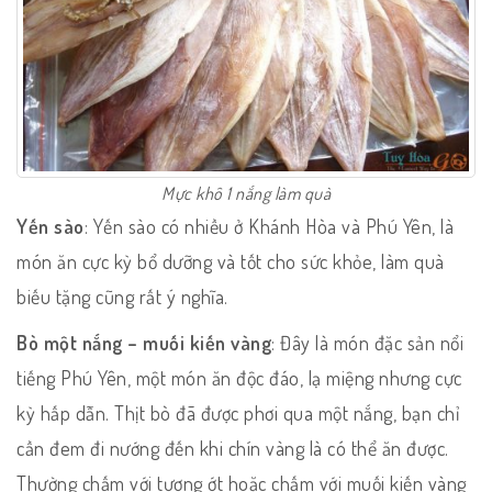
Mực khô 1 nắng làm quà
Yến sào
: Yến sào có nhiều ở Khánh Hòa và Phú Yên, là
món ăn cực kỳ bổ dưỡng và tốt cho sức khỏe, làm quà
biếu tặng cũng rất ý nghĩa.
Bò một nắng – muối kiến vàng
: Đây là món đặc sản nổi
tiếng Phú Yên, một món ăn độc đáo, lạ miệng nhưng cực
kỳ hấp dẫn. Thịt bò đã được phơi qua một nắng, bạn chỉ
cần đem đi nướng đến khi chín vàng là có thể ăn được.
Thường chấm với tương ớt hoặc chấm với muối kiến vàng