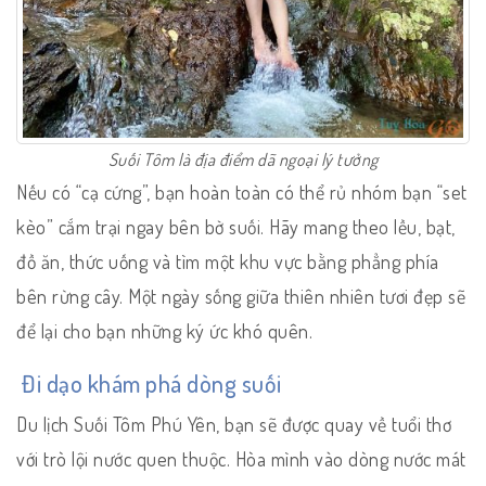
Suối Tôm là địa điểm dã ngoại lý tưởng
Nếu có “cạ cứng”, bạn hoàn toàn có thể rủ nhóm bạn “set
kèo” cắm trại ngay bên bờ suối. Hãy mang theo lều, bạt,
đồ ăn, thức uống và tìm một khu vực bằng phẳng phía
bên rừng cây. Một ngày sống giữa thiên nhiên tươi đẹp sẽ
để lại cho bạn những ký ức khó quên.
Đi dạo khám phá dòng suối
Du lịch Suối Tôm Phú Yên, bạn sẽ được quay về tuổi thơ
với trò lội nước quen thuộc. Hòa mình vào dòng nước mát