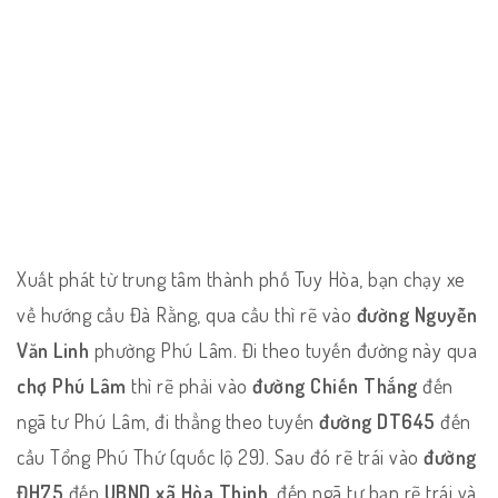
Xuất phát từ trung tâm thành phố Tuy Hòa, bạn chạy xe
về hướng cầu Đà Rằng, qua cầu thì rẽ vào
đường Nguyễn
Văn Linh
phường Phú Lâm. Đi theo tuyến đường này qua
chợ Phú Lâm
thì rẽ phải vào
đường Chiến Thắng
đến
ngã tư Phú Lâm, đi thẳng theo tuyến
đường DT645
đến
cầu Tổng Phú Thứ (quốc lộ 29). Sau đó rẽ trái vào
đường
ĐH75
đến
UBND xã Hòa Thịnh
, đến ngã tư bạn rẽ trái và