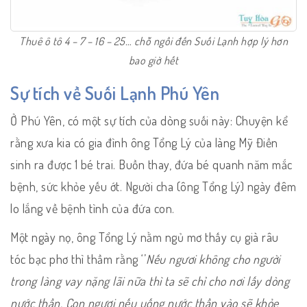
Thuê ô tô 4 – 7 – 16 – 25… chỗ ngồi đến Suối Lạnh hợp lý hơn
bao giờ hết
Sự tích về Suối Lạnh Phú Yên
Ở Phú Yên, có một sự tích của dòng suối này: Chuyện kể
rằng xưa kia có gia đình ông Tổng Lý của làng Mỹ Điền
sinh ra được 1 bé trai. Buồn thay, đứa bé quanh năm mắc
bệnh, sức khỏe yếu ớt. Người cha (ông Tổng Lý) ngày đêm
lo lắng về bệnh tình của đứa con.
Một ngày nọ, ông Tổng Lý nằm ngủ mơ thấy cụ già râu
tóc bạc phơ thì thầm rằng ‘’
Nếu ngươi không cho người
trong làng vay nặng lãi nữa thì ta sẽ chỉ cho nơi lấy dòng
nước thần. Con ngươi nếu uống nước thần vào sẽ khỏe