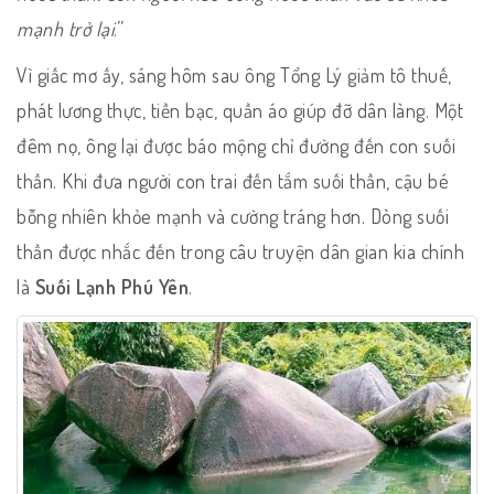
mạnh trở lại
.’’
Vì giấc mơ ấy, sáng hôm sau ông Tổng Lý giảm tô thuế,
phát lương thực, tiền bạc, quần áo giúp đỡ dân làng. Một
đêm nọ, ông lại được báo mộng chỉ đường đến con suối
thần. Khi đưa người con trai đến tắm suối thần, cậu bé
bỗng nhiên khỏe mạnh và cường tráng hơn. Dòng suối
thần được nhắc đến trong câu truyện dân gian kia chính
là
Suối Lạnh Phú Yên
.