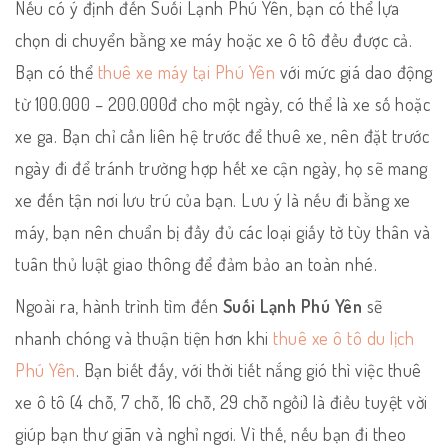
Nếu có ý định đến Suối Lạnh Phú Yên, bạn có thể lựa
chọn di chuyển bằng xe máy hoặc xe ô tô đều được cả.
Bạn có thể
thuê xe máy tại Phú Yên
với mức giá dao động
từ 100.000 – 200.000đ cho một ngày, có thể là xe số hoặc
xe ga. Bạn chỉ cần liên hệ trước để thuê xe, nên đặt trước
ngày đi để tránh trường hợp hết xe cận ngày, họ sẽ mang
xe đến tận nơi lưu trú của bạn. Lưu ý là nếu đi bằng xe
máy, bạn nên chuẩn bị đầy đủ các loại giấy tờ tùy thân và
tuân thủ luật giao thông để đảm bảo an toàn nhé.
Ngoài ra, hành trình tìm đến
Suối Lạnh
Phú Yên
sẽ
nhanh chóng và thuận tiện hơn khi
thuê xe ô tô du lịch
Phú Yên
. Bạn biết đấy, với thời tiết nắng gió thì việc thuê
xe ô tô (4 chỗ, 7 chỗ, 16 chỗ, 29 chỗ ngồi) là điều tuyệt vời
giúp bạn thư giãn và nghỉ ngơi. Vì thế, nếu bạn đi theo