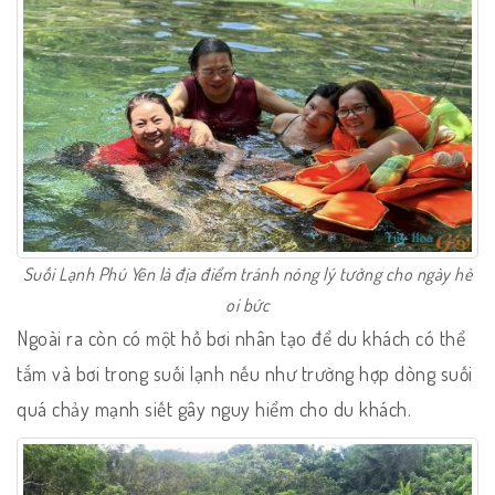
Suối Lạnh Phú Yên là địa điểm tránh nóng lý tưởng cho ngày hè
oi bức
Ngoài ra còn có một hồ bơi nhân tạo để du khách có thể
tắm và bơi trong suối lạnh nếu như trường hợp dòng suối
quá chảy mạnh siết gây nguy hiểm cho du khách.