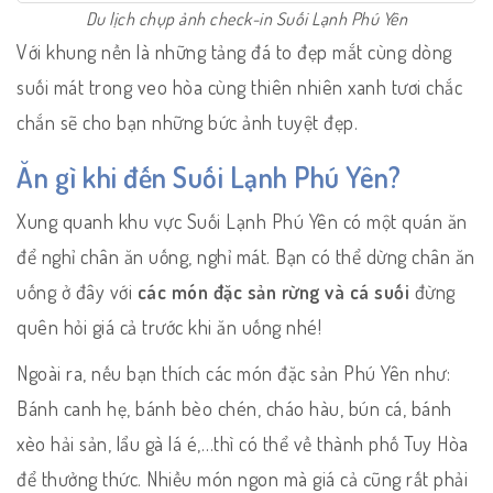
Du lịch chụp ảnh check-in Suối Lạnh Phú Yên
Với khung nền là những tảng đá to đẹp mắt cùng dòng
suối mát trong veo hòa cùng thiên nhiên xanh tươi chắc
chắn sẽ cho bạn những bức ảnh tuyệt đẹp.
Ăn gì khi đến Suối Lạnh Phú Yên?
Xung quanh khu vực Suối Lạnh Phú Yên có một quán ăn
để nghỉ chân ăn uống, nghỉ mát. Bạn có thể dừng chân ăn
uống ở đây với
các món đặc sản rừng và cá suối
đừng
quên hỏi giá cả trước khi ăn uống nhé!
Ngoài ra, nếu bạn thích các món đặc sản Phú Yên như:
Bánh canh hẹ, bánh bèo chén, cháo hàu, bún cá, bánh
xèo hải sản, lẩu gà lá é,…thì có thể về thành phố Tuy Hòa
để thưởng thức. Nhiều món ngon mà giá cả cũng rất phải