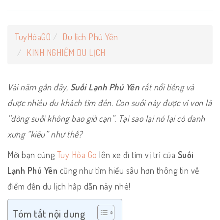
TuyHòaGO
Du lịch Phú Yên
KINH NGHIỆM DU LỊCH
Vài năm gần đây,
Suối Lạnh Phú Yên
rất nổi tiếng và
được nhiều du khách tìm đến. Con suối này được ví von là
‘’dòng suối không bao giờ cạn’’. Tại sao lại nó lại có danh
xưng ‘’kiêu’’ như thế?
Mời bạn cùng
Tuy Hòa Go
lên xe đi tìm vị trí của
Suối
Lạnh Phú Yên
cũng như tìm hiểu sâu hơn thông tin về
điểm đến du lịch hấp dẫn này nhé!
Tóm tắt nội dung