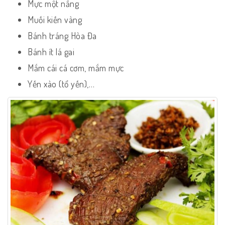
Mực một nắng
Muối kiến vàng
Bánh tráng Hòa Đa
Bánh ít lá gai
Mắm cái cá cơm, mắm mực
Yến xào (tổ yến),…