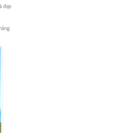
là đẹp
 nắng