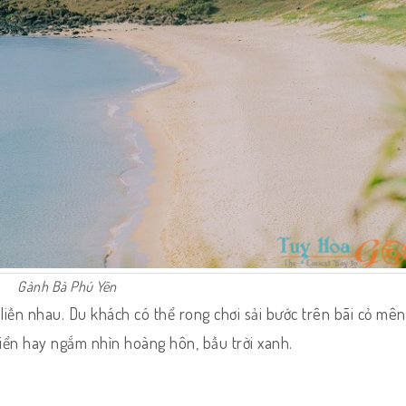
Gành Bà Phú Yên
iền nhau. Du khách có thể rong chơi sải bước trên bãi cỏ mê
ển hay ngắm nhìn hoàng hôn, bầu trời xanh.