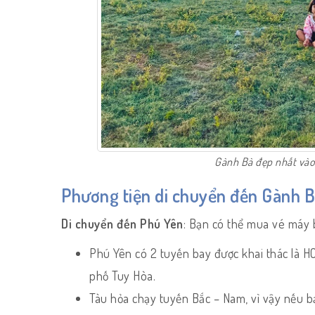
Gành Bà đẹp nhất vào
Phương tiện di chuyển đến Gành 
Di chuyển đến Phú Yên
: Bạn có thể mua vé máy 
Phú Yên có 2 tuyến bay được khai thác là HCM
phố Tuy Hòa.
Tàu hỏa chạy tuyến Bắc – Nam, vì vậy nếu bạ