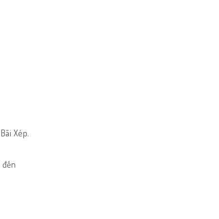
Bãi Xép.
à đến