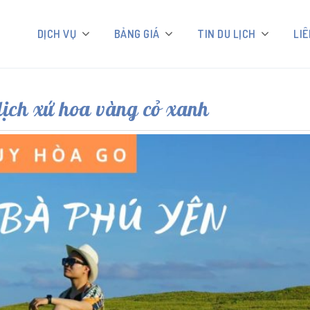
DỊCH VỤ
BẢNG GIÁ
TIN DU LỊCH
LIÊ
ịch xứ hoa vàng cỏ xanh