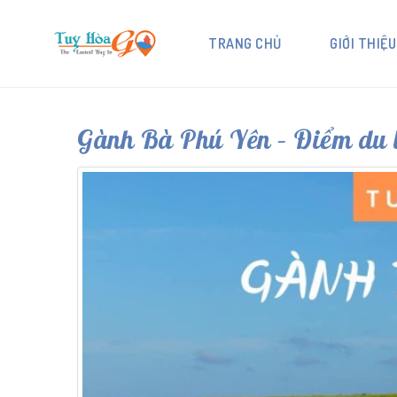
TRANG CHỦ
GIỚI THIỆU
Gành Bà Phú Yên – Điểm du l