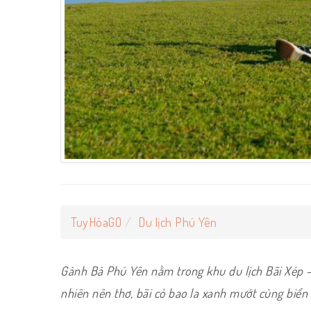
TuyHòaGO
Du lịch Phú Yên
Gành Bà Phú Yên nằm trong khu du lịch Bãi Xép – Đ
nhiên nên thơ, bãi cỏ bao la xanh mướt cùng biể