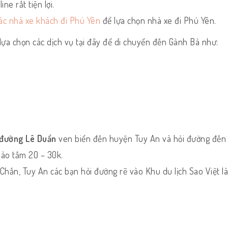
ne rất tiện lợi.
ác nhà xe khách đi Phú Yên
để lựa chọn nhà xe đi Phú Yên.
 lựa chọn các dịch vụ tại đây để di chuyển đến Gành Bà như:
 đường Lê Duẩn
ven biển đến huyện Tuy An và hỏi đường đến 
vào tầm 20 – 30k.
 Chấn, Tuy An các bạn hỏi đường rẽ vào Khu du lịch Sao Việt l