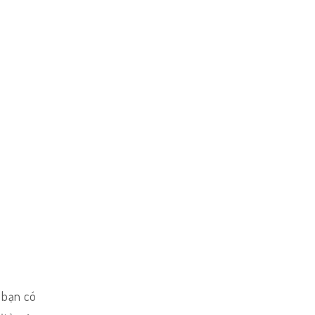
 bạn có