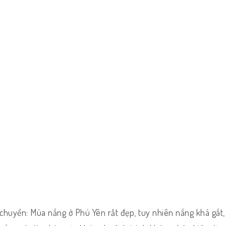
 chuyển: Mùa nắng ở Phú Yên rất đẹp, tuy nhiên nắng khá gắt,