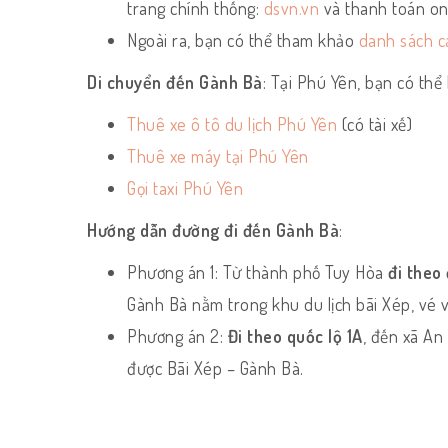
trang chính thống:
dsvn.vn
và thanh toán onli
Ngoài ra, bạn có thể tham khảo
danh sách c
Di chuyển đến Gành Bà
: Tại Phú Yên, bạn có thể
Thuê xe ô tô du lịch Phú Yên
(có tài xế)
Thuê xe máy tại Phú Yên
Gọi taxi Phú Yên
Hướng dẫn đường đi
đến Gành Bà
:
Phương án 1: Từ thành phố Tuy Hòa
đi theo
Gành Bà nằm trong khu du lịch bãi Xép, vé 
Phương án 2:
Đi theo quốc lộ 1A
, đến xã An
được Bãi Xép – Gành Bà.