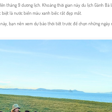
n tháng 9 dương lịch. Khoảng thời gian này du lịch Gành Bà 
ặc biệt là nước biển màu xanh biếc rất đẹp mắt.
an này, bạn nên xem dự báo thời tiết trước để chọn những ngày