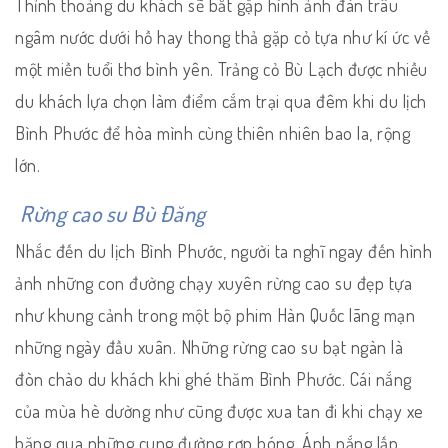
Thỉnh thoảng du khách sẽ bắt gặp hình ảnh đàn trâu
ngâm nước dưới hồ hay thong thả gặp cỏ tựa như kí ức về
một miền tuổi thơ bình yên. Trảng cỏ Bù Lạch được nhiều
du khách lựa chọn làm điểm cắm trại qua đêm khi du lịch
Bình Phước để hòa mình cùng thiên nhiên bao la, rộng
lớn.
Rừng cao su Bù Đăng
Nhắc đến du lịch Bình Phước, người ta nghĩ ngay đến hình
ảnh những con đường chạy xuyên rừng cao su đẹp tựa
như khung cảnh trong một bộ phim Hàn Quốc lãng mạn
những ngày đầu xuân. Những rừng cao su bạt ngàn là
đòn chào du khách khi ghé thăm Bình Phước. Cái nắng
của mùa hè dường như cũng được xua tan đi khi chạy xe
băng qua những cung đường rợp bóng. Ánh nắng lấp