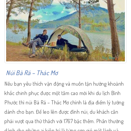
Núi Bà Rá – Thác Mơ
Nếu bạn yêu thích vận động và muốn tận hưởng khoảnh
khắc chinh phục được một tầm cao mới khi du lịch Bình
Phước thì núi Bà Rá – Thác Mơ chính là địa điểm lý tưởng
dành cho bạn. Để leo lên được đỉnh núi, du khách cần
phải vượt qua thử thách với 1767 bậc thềm. Phần thưởng
dành cho những ai kiên trì là từng cơn gió mát lành và