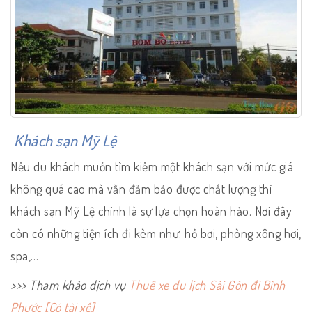
Khách sạn Mỹ Lệ
Nếu du khách muốn tìm kiếm một khách sạn với mức giá
không quá cao mà vẫn đảm bảo được chất lượng thì
khách sạn Mỹ Lệ chính là sự lựa chọn hoàn hảo. Nơi đây
còn có những tiện ích đi kèm như: hồ bơi, phòng xông hơi,
spa,…
>>> Tham khảo dịch vụ
Thuê xe du lịch Sài Gòn đi Bình
Phước [Có tài xế]