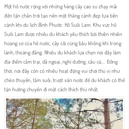
Một hồ nước rộng với những hàng cây cao su chạy mãi
đến tận chân trời tạo nên một thắng cảnh đẹp tựa tiên
cảnh khi du lịch Bình Phước: Hồ Suối Lam. Khu vực hồ
Suối Lam được nhiều du khách yêu thích bởi thiên nhiên
hoang sơ của hồ nước, cây cối cùng bầu không khí trong
lành, thoáng đãng. Nhiều du khách lựa chọn nơi đây làm
địa điểm cắm trại, dã ngoại, nghỉ dưỡng, câu cá,… Đồng
thời, nơi đây còn có nhiều hoạt động vui chơi thú vị như
chèo thuyền, tắm suối, trượt ván nước để du khách có thể
tận hưởng chuyến đi một cách thích thú nhất.