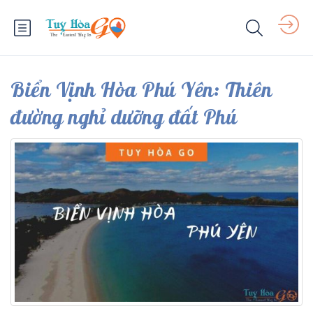
Biển Vịnh Hòa Phú Yên: Thiên
đường nghỉ dưỡng đất Phú