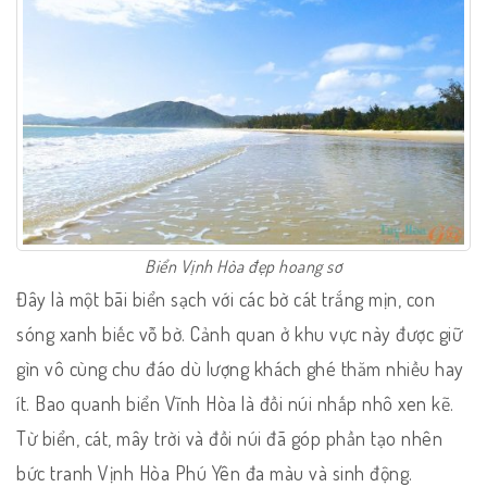
Biển Vịnh Hòa đẹp hoang sơ
Đây là một bãi biển sạch với các bờ cát trắng mịn, con
sóng xanh biếc vỗ bờ. Cảnh quan ở khu vực này được giữ
gìn vô cùng chu đáo dù lượng khách ghé thăm nhiều hay
ít. Bao quanh biển Vĩnh Hòa là đồi núi nhấp nhô xen kẽ.
Từ biển, cát, mây trời và đồi núi đã góp phần tạo nhên
bức tranh Vịnh Hòa Phú Yên đa màu và sinh động.