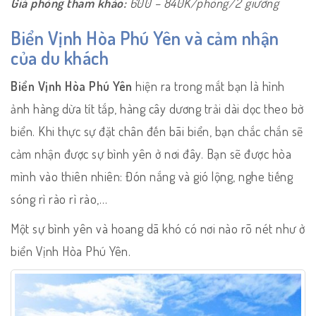
Giá phòng tham khảo:
600 – 840K/phòng/2 giường
Biển Vịnh Hòa Phú Yên và cảm nhận
của du khách
Biển Vịnh Hòa Phú Yên
hiện ra trong mắt bạn là hình
ảnh hàng dừa tít tắp, hàng cây dương trải dài dọc theo bờ
biển. Khi thực sự đặt chân đến bãi biển, bạn chắc chắn sẽ
cảm nhận được sự bình yên ở nơi đây. Bạn sẽ được hòa
mình vào thiên nhiên: Đón nắng và gió lộng, nghe tiếng
sóng rì rào rì rào,…
Một sự bình yên và hoang dã khó có nơi nào rõ nét như ở
biển Vịnh Hòa Phú Yên.