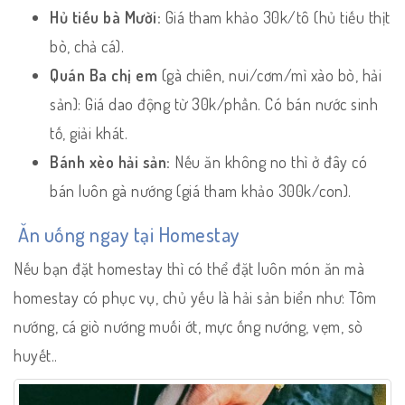
Hủ tiếu bà Mười:
Giá tham khảo 30k/tô (hủ tiếu thịt
bò, chả cá).
Quán Ba chị em
(gà chiên, nui/cơm/mì xào bò, hải
sản): Giá dao động từ 30k/phần. Có bán nước sinh
tố, giải khát.
Bánh xèo hải sản:
Nếu ăn không no thì ở đây có
bán luôn gà nướng (giá tham khảo 300k/con).
Ăn uống ngay tại Homestay
Nếu bạn đặt homestay thì có thể đặt luôn món ăn mà
homestay có phục vụ, chủ yếu là hải sản biển như: Tôm
nướng, cá giò nướng muối ớt, mực ống nướng, vẹm, sò
huyết..