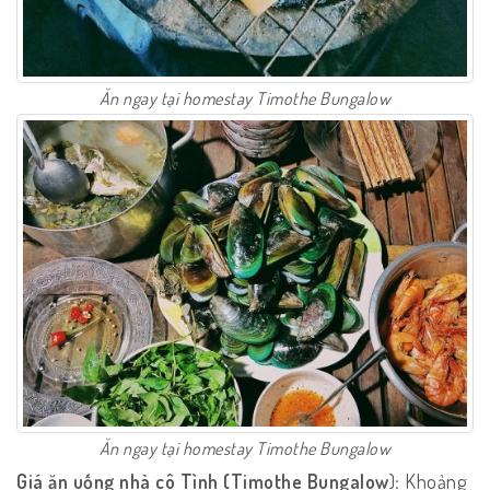
Ăn ngay tại homestay Timothe Bungalow
Ăn ngay tại homestay Timothe Bungalow
Giá ăn uống nhà cô Tình (Timothe Bungalow
)
:
Khoảng