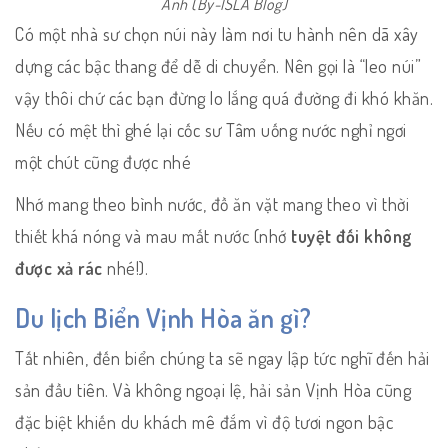
Ảnh (By-ISLA Blog)
Có một nhà sư chọn núi này làm nơi tu hành nên dã xây
dựng các bậc thang để dễ di chuyển. Nên gọi là “leo núi”
vậy thôi chứ các bạn đừng lo lắng quá đường đi khó khăn.
Nếu có mệt thì ghé lại cốc sư Tâm uống nước nghỉ ngơi
một chút cũng được nhé
Nhớ mang theo bình nước, đồ ăn vặt mang theo vì thời
thiết khá nóng và mau mất nước (nhớ
tuyệt đối không
được xả rác
nhé!).
Du lịch Biển Vịnh Hòa ăn gì?
Tất nhiên, đến biển chúng ta sẽ ngay lập tức nghĩ đến hải
sản đầu tiên. Và không ngoại lệ, hải sản Vịnh Hòa cũng
đặc biệt khiến du khách mê đắm vì độ tươi ngon bậc