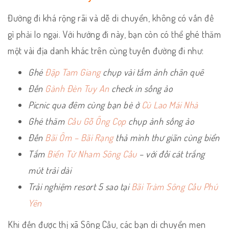
Đường đi khá rộng rãi và dễ di chuyển, không có vấn đề
gì phải lo ngại. Với hướng đi này, bạn còn có thể ghé thăm
một vài địa danh khác trên cùng tuyến đường đi như:
Ghé
Đập Tam Giang
chụp vài tấm ảnh chân quê
Đến
Gành Đèn Tuy An
check in sống ảo
Picnic qua đêm cùng bạn bè ở
Cù Lao Mái Nhà
Ghé thăm
Cầu Gỗ Ông Cọp
chụp ảnh sống ảo
Đến
Bãi Ôm – Bãi Rạng
thả mình thư giãn cùng biển
Tắm
Biển Từ Nham Sông Cầu
– với đồi cát trắng
mút trải dài
Trải nghiệm resort 5 sao tại
Bãi Tràm Sông Cầu Phú
Yên
Khi đến được thị xã Sông Cầu, các bạn di chuyển men