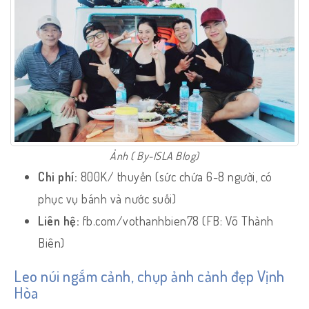
Ảnh ( By-ISLA Blog)
Chi phí:
800K/ thuyền (sức chứa 6-8 người, có
phục vụ bánh và nước suối)
Liên hệ:
fb.com/vothanhbien78 (FB: Võ Thành
Biên)
Leo núi ngắm cảnh, chụp ảnh cảnh đẹp Vịnh
Hòa