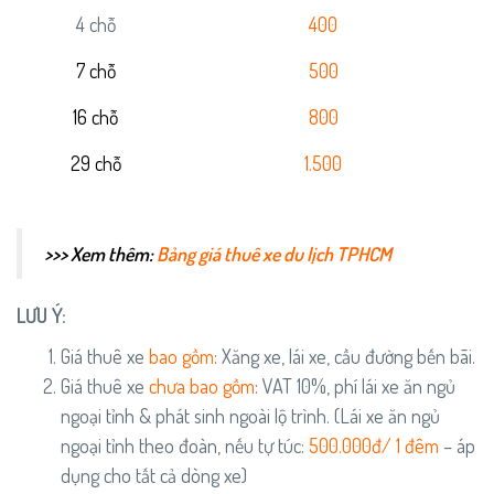
4 chỗ
400
7 chỗ
500
16 chỗ
800
29 chỗ
1.500
>>> Xem thêm:
Bảng giá thuê xe du lịch TPHCM
LƯU Ý:
Giá thuê xe
bao gồm
: Xăng xe, lái xe, cầu đường bến bãi.
Giá thuê xe
chưa bao gồm
: VAT 10%, phí lái xe ăn ngủ
ngoại tỉnh & phát sinh ngoài lộ trình. (Lái xe ăn ngủ
ngoại tỉnh theo đoàn, nếu tự túc:
500.000đ/ 1 đêm
– áp
dụng cho tất cả dòng xe)