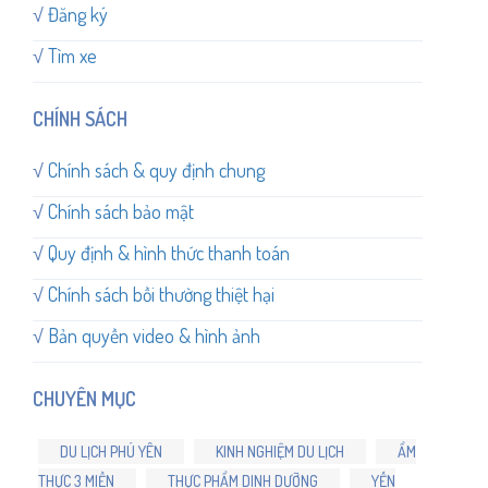
√
Đăng ký
√
Tìm xe
CHÍNH SÁCH
√
Chính sách & quy định chung
√
Chính sách bảo mật
√
Quy định & hình thức thanh toán
√
Chính sách bồi thường thiệt hại
√
Bản quyền video & hình ảnh
CHUYÊN MỤC
DU LỊCH PHÚ YÊN
KINH NGHIỆM DU LỊCH
ẨM
THỰC 3 MIỀN
THỰC PHẨM DINH DƯỠNG
YẾN