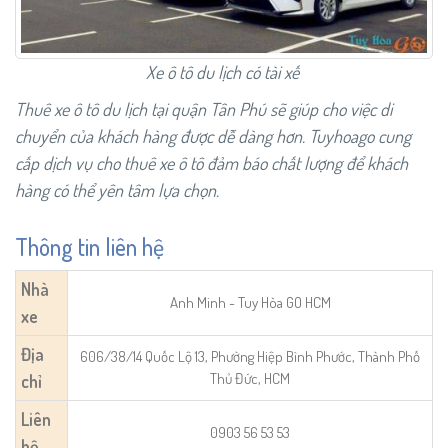
Xe ô tô du lịch có tài xế
Thuê xe ô tô du lịch tại quận Tân Phú sẽ giúp cho việc di
chuyển của khách hàng được dễ dàng hơn. Tuyhoago cung
cấp dịch vụ cho thuê xe ô tô đảm báo chất lượng để khách
hàng có thể yên tâm lựa chọn.
Thông tin liên hệ
Nhà
Anh Minh - Tuy Hòa GO HCM
xe
Địa
606/38/14 Quốc Lộ 13, Phường Hiệp Bình Phước, Thành Phố
Thủ Đức, HCM
chỉ
Liên
0903 56 53 53
hệ