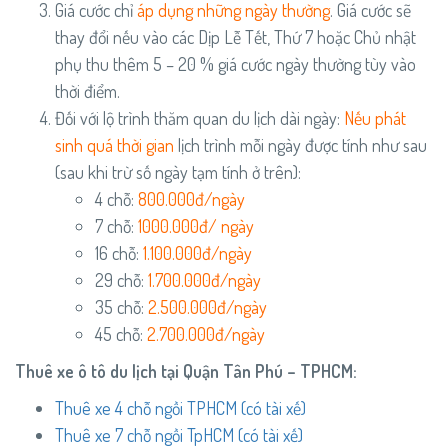
Giá cước chỉ
áp dụng những ngày thường
. Giá cước sẽ
thay đổi nếu vào các Dịp Lễ Tết, Thứ 7 hoặc Chủ nhật
phụ thu thêm 5 – 20 % giá cước ngày thường tùy vào
thời điểm.
Đối với lộ trình thăm quan du lịch dài ngày:
Nếu phát
sinh
quá thời gian
lịch trình mỗi ngày được tính như sau
(sau khi trừ số ngày tạm tính ở trên):
4 chỗ:
800.000đ/ngày
7 chỗ:
1000.000đ/ ngày
16 chỗ:
1.100.000đ/ngày
29 chỗ:
1.700.000đ/ngày
35 chỗ:
2.500.000đ/ngày
45 chỗ:
2.700.000đ/ngày
Thuê xe ô tô du lịch tại Quận Tân Phú – TPHCM:
Thuê xe 4 chỗ ngồi TPHCM (có tài xế)
Thuê xe 7 chỗ ngồi TpHCM (có tài xế)