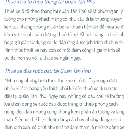
Thuê xe ô tô theo tháng tại Quận Tân Phú
Thuê xe ô tô theo tháng tại quận Tân Phú sẽ là phương án lý
tưởng cho những khách hàng có nhu cầu đi lại thường xuyên,
liên tục nhưng không muốn bỏ ra khoản tiền lớn để mua xe đi
kèm với chi phí bảo dưỡng, thuê tài xế. Khách hàng có thể linh
hoạt giờ giấc sử dụng xe để đáp ứng được lịch trình di chuyển.
Hình thức thuê xe này còn có một điểm cộng là giá thành sẽ
ưu đãi hơn so với lại thuê xe ngắn ngày.
Thuê xe đưa rước dâu tại Quận Tân Phú
Một trong những hình thức thuê xe ô tô tại Tuyhoago được
nhiều khách hàng yêu thích phải kể đến thuê xe đưa rước
dâu tại quận Tân Phú. Ngày này, những cô dâu chú rể thường
lựa chọn dòng xe rước dâu được trang trí theo phong cách
riêng, độc đáo nhưng cũng không kém phần ấn tượng và lãng
mạn. Siêu xe thể hiện được đẳng cấp hay những dòng xe cổ
điển xinh xắn, có chút nhẹ nhàng đằm thắm là những dòng xe