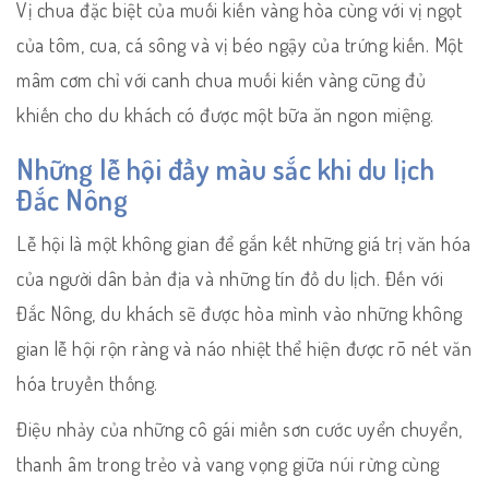
Vị chua đặc biệt của muối kiến vàng hòa cùng với vị ngọt
của tôm, cua, cá sông và vị béo ngậy của trứng kiến. Một
mâm cơm chỉ với canh chua muối kiến vàng cũng đủ
khiến cho du khách có được một bữa ăn ngon miệng.
Những lễ hội đầy màu sắc khi du lịch
Đắc Nông
Lễ hội là một không gian để gắn kết những giá trị văn hóa
của người dân bản địa và những tín đồ du lịch. Đến với
Đắc Nông, du khách sẽ được hòa mình vào những không
gian lễ hội rộn ràng và náo nhiệt thể hiện được rõ nét văn
hóa truyền thống.
Điệu nhảy của những cô gái miền sơn cước uyển chuyển,
thanh âm trong trẻo và vang vọng giữa núi rừng cùng