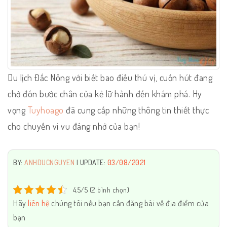
Du lịch Đắc Nông với biết bao điều thú vị, cuốn hút đang
chờ đón bước chân của kẻ lữ hành đến khám phá. Hy
vọng
Tuyhoago
đã cung cấp những thông tin thiết thực
cho chuyến vi vu đáng nhớ của bạn!
BY:
ANHDUCNGUYEN
| UPDATE:
03/08/2021
4.5/5 (2 bình chọn)
Hãy
liên hệ
chúng tôi nếu bạn cần đăng bài về địa điểm của
bạn