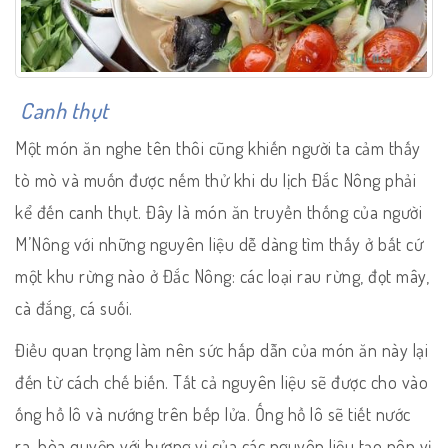
Canh thụt
Một món ăn nghe tên thôi cũng khiến người ta cảm thấy
tò mò và muốn được nếm thử khi du lịch Đắc Nông phải
kể đến canh thụt. Đây là món ăn truyền thống của người
M’Nông với những nguyên liệu dễ dàng tìm thấy ở bất cứ
một khu rừng nào ở Đắc Nông: các loại rau rừng, đọt mây,
cà đắng, cá suối.
Điều quan trọng làm nên sức hấp dẫn của món ăn này lại
đến từ cách chế biến. Tất cả nguyên liệu sẽ được cho vào
ống hồ lô và nướng trên bếp lửa. Ống hồ lô sẽ tiết nước
ra, hòa quyện với hương vị của các nguyên liệu tạo nên vị