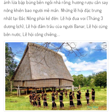
ánh lửa bập bùng bên ngôi nhà rông, hương rượu cần say
nồng khiến bao người mê mẩn. Những lễ hội đặc trưng
nhất tại Đắc Nông phải kể đến: Lễ hội đua voi (Tháng 3
dương lịch), Lễ hội đâm trâu của người Banar, Lễ hội cúng
bến nước, Lễ hội cồng chiêng,…