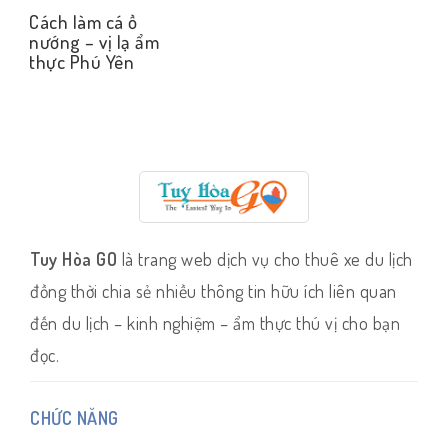
Cách làm cá ồ
nướng – vị lạ ẩm
thực Phú Yên
Tuy Hòa GO
là trang web dịch vụ cho thuê xe du lịch
đồng thời chia sẻ nhiều thông tin hữu ích liên quan
đến du lịch – kinh nghiệm – ẩm thực thú vị cho bạn
đọc.
CHỨC NĂNG