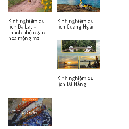
Kinh nghiệm du
Kinh nghiệm du
lịch Đà Lạt –
lịch Quảng Ngãi
thành phố ngàn
hoa mộng mơ
Kinh nghiệm du
lịch Đà Nẵng