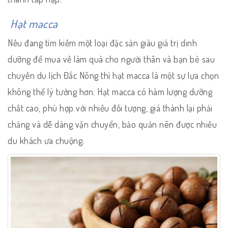
Hạt macca
Nếu đang tìm kiếm một loại đặc sản giàu giá trị dinh
dưỡng để mua về làm quà cho người thân và bạn bè sau
chuyến du lịch Đắc Nông thì hạt macca là một sự lựa chọn
không thể lý tưởng hơn. Hạt macca có hàm lượng dưỡng
chất cao, phù hợp với nhiều đối tượng, giá thành lại phải
chăng và dễ dàng vận chuyển, bảo quản nên được nhiều
du khách ưa chuộng.