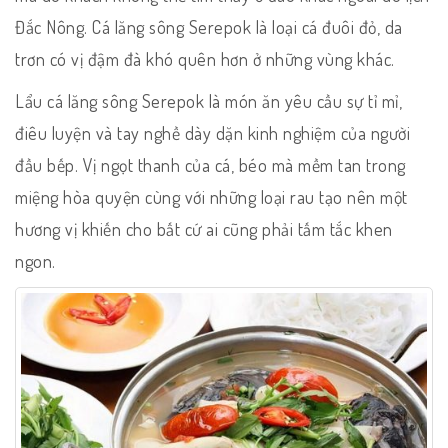
Đắc Nông. Cá lăng sông Serepok là loại cá đuôi đỏ, da
trơn có vị đậm đà khó quên hơn ở những vùng khác.
Lẩu cá lăng sông Serepok là món ăn yêu cầu sự tỉ mỉ,
điêu luyện và tay nghề dày dặn kinh nghiệm của người
đầu bếp. Vị ngọt thanh của cá, béo mà mềm tan trong
miệng hòa quyện cùng với những loại rau tạo nên một
hương vị khiến cho bất cứ ai cũng phải tấm tắc khen
ngon.