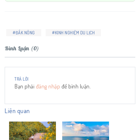
#ĐẮK NÔNG
#KINH NGHIỆM DU LỊCH
Bình Luận (0)
TRẢ LỜI
Bạn phải
đăng nhập
để bình luận.
Liên quan