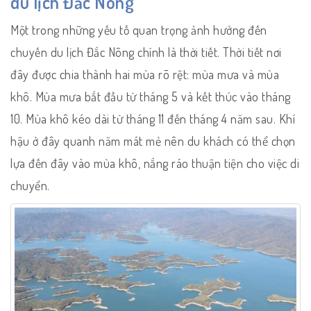
du lịch Đắc Nông
Một trong những yếu tố quan trọng ảnh hưởng đến
chuyến du lịch Đắc Nông chính là thời tiết. Thời tiết nơi
đây được chia thành hai mùa rõ rệt: mùa mưa và mùa
khô. Mùa mưa bắt đầu từ tháng 5 và kết thúc vào tháng
10. Mùa khô kéo dài từ tháng 11 đến tháng 4 năm sau. Khí
hậu ở đây quanh năm mát mẻ nên du khách có thể chọn
lựa đến đây vào mùa khô, nắng ráo thuận tiện cho việc di
chuyển.