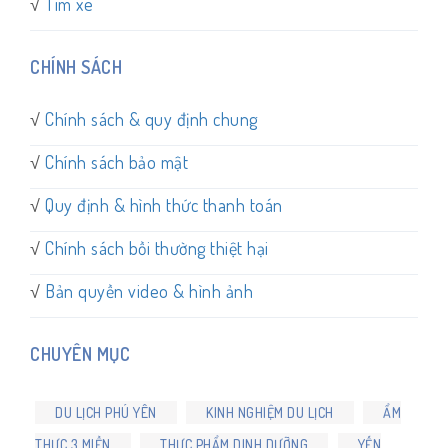
√
Tìm xe
CHÍNH SÁCH
√
Chính sách & quy định chung
√
Chính sách bảo mật
√
Quy định & hình thức thanh toán
√
Chính sách bồi thường thiệt hại
√
Bản quyền video & hình ảnh
CHUYÊN MỤC
DU LỊCH PHÚ YÊN
KINH NGHIỆM DU LỊCH
ẨM
THỰC 3 MIỀN
THỰC PHẨM DINH DƯỠNG
YẾN