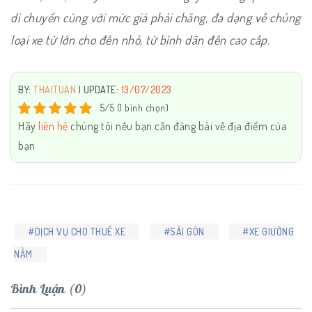
di chuyển cùng với mức giá phải chăng, đa dạng về chủng
loại xe từ lớn cho đến nhỏ, từ bình dân đến cao cấp.
BY:
THAITUAN
| UPDATE:
13/07/2023
5/5 (1 bình chọn)
Hãy
liên hệ
chúng tôi nếu bạn cần đăng bài về địa điểm của
bạn
#DỊCH VỤ CHO THUÊ XE
#SÀI GÒN
#XE GIƯỜNG
NẰM
Bình Luận (0)