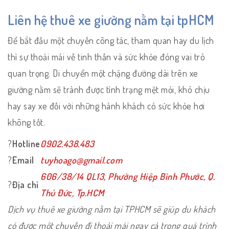
Liên hệ thuê xe giường nằm tại tpHCM
Để bắt đầu một chuyến công tác, tham quan hay du lịch
thì sự thoải mái về tinh thần và sức khỏe đóng vai trò
quan trọng. Di chuyển một chặng đường dài trên xe
giường nằm sẽ trành được tình trạng mệt mỏi, khó chịu
hay say xe đối với những hành khách có sức khỏe hơi
không tốt.
?
Hotline
0902.438.483
?
Email
tuyhoago@gmail.com
606/38/14 QL13, Phường Hiệp Bình Phước, Q.
?
Địa chỉ
Thủ Đức, Tp.HCM
Dịch vụ thuê xe giường nằm tại TPHCM sẽ giúp du khách
có được một chuyến đi thoải mái ngay cả trong quá trình